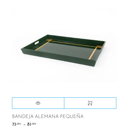
BANDEJA ALEMANA PEQUEÑA
–
,00
,00
73
81
€
€