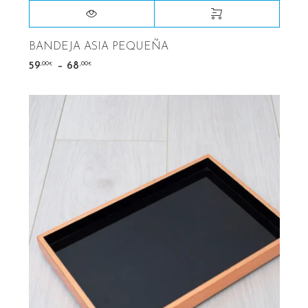
BANDEJA ASIA PEQUEÑA
–
,00
,00
59
68
€
€