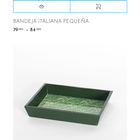
BANDEJA ITALIANA PEQUEÑA
–
,00
,00
79
84
€
€