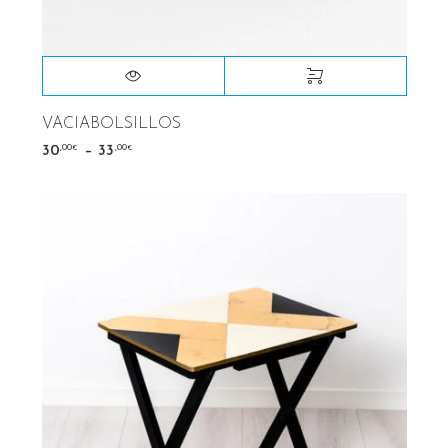
VACIABOLSILLOS
–
,00
,00
30
33
€
€