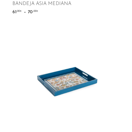
BANDEJA ASIA MEDIANA
–
,00
,00
61
70
€
€