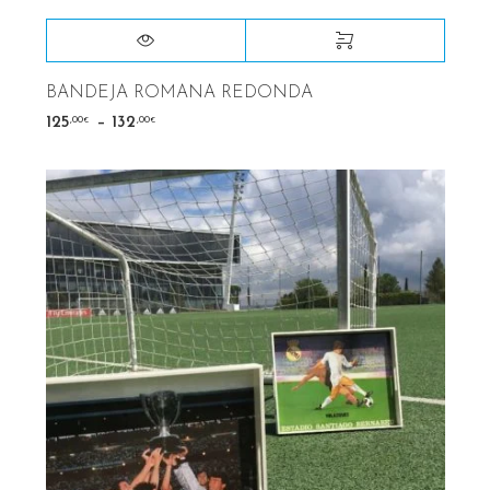
BANDEJA ROMANA REDONDA
–
,00
,00
125
132
€
€