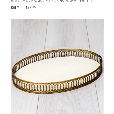
BANDEJA FRANCESA CON BARANDILLA
–
,00
,00
138
144
€
€