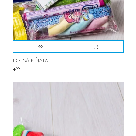
BOLSA PIÑATA
,00
4
€