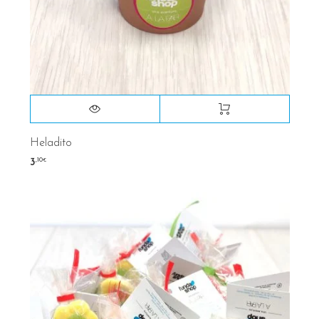
Heladito
,10
3
€