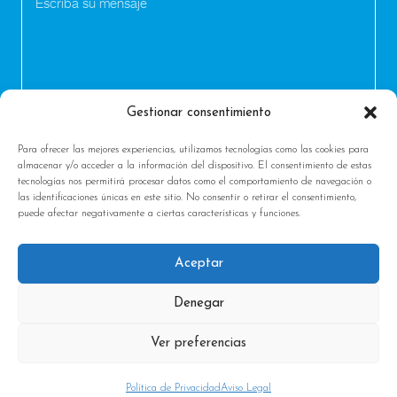
Gestionar consentimiento
Para ofrecer las mejores experiencias, utilizamos tecnologías como las cookies para
almacenar y/o acceder a la información del dispositivo. El consentimiento de estas
tecnologías nos permitirá procesar datos como el comportamiento de navegación o
las identificaciones únicas en este sitio. No consentir o retirar el consentimiento,
puede afectar negativamente a ciertas características y funciones.
Aceptar
|
|
Política de Privacidad
Condiciones generales
Aviso
Denegar
Legal & Cookies
Ver preferencias
Política de Privacidad
Aviso Legal