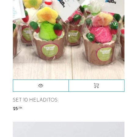
SET 10 HELADITOS
,15
25
€