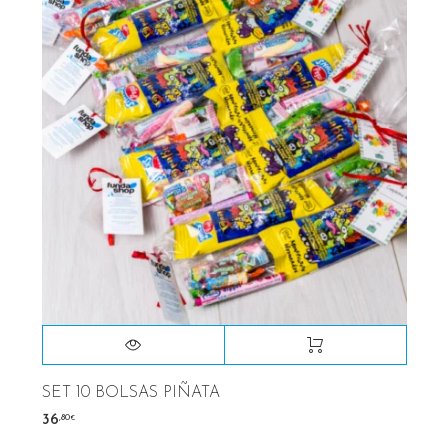
SET 10 BOLSAS PIÑATA
,80
36
€