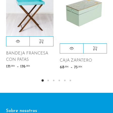
BANDEJA FRANCESA
CON PATAS
CAJA ZAPATERO
–
,00
,00
171
176
€
€
–
,00
,00
68
73
€
€
Sobre nosotros