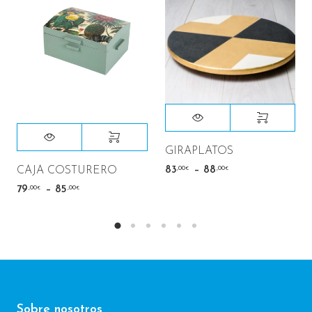
GIRAPLATOS
–
,00
,00
CAJA COSTURERO
83
88
€
€
–
,00
,00
79
85
€
€
Sobre nosotros