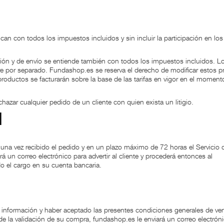
an con todos los impuestos incluidos y sin incluir la participación en los
ción y de envío se entiende también con todos los impuestos incluidos. L
e por separado. Fundashop.es se reserva el derecho de modificar estos p
oductos se facturarán sobre la base de las tarifas en vigor en el moment
azar cualquier pedido de un cliente con quien exista un litigio.
d
 una vez recibido el pedido y en un plazo máximo de 72 horas el Servicio 
á un correo electrónico para advertir al cliente y procederá entonces al
o el cargo en su cuenta bancaria.
la información y haber aceptado las presentes condiciones generales de ve
de la validación de su compra, fundashop.es le enviará un correo electrón