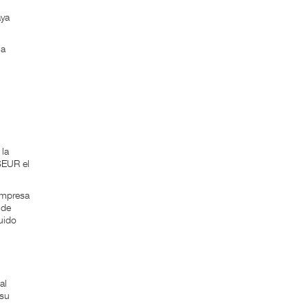
aya
 a
 la
SEUR el
empresa
 de
uido
al
 su