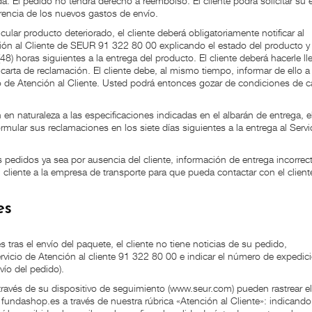
. El pedido no tendrá derecho a reembolso. El cliente podrá solicitar su 
encia de los nuevos gastos de envío.
ular producto deteriorado, el cliente deberá obligatoriamente notificar al
ción al Cliente de SEUR 91 322 80 00 explicando el estado del producto y
8) horas siguientes a la entrega del producto. El cliente deberá hacerle ll
 carta de reclamación. El cliente debe, al mismo tiempo, informar de ello a
o de Atención al Cliente. Usted podrá entonces gozar de condiciones de 
en naturaleza a las especificaciones indicadas en el albarán de entrega, e
rmular sus reclamaciones en los siete días siguientes a la entrega al Servi
pedidos ya sea por ausencia del cliente, información de entrega incorrecta
liente a la empresa de transporte para que pueda contactar con el cliente
es
s tras el envío del paquete, el cliente no tiene noticias de su pedido,
icio de Atención al cliente 91 322 80 00 e indicar el número de expedic
vío del pedido).
 través de su dispositivo de seguimiento (www.seur.com) pueden rastrear e
 fundashop.es a través de nuestra rúbrica «Atención al Cliente»: indicand