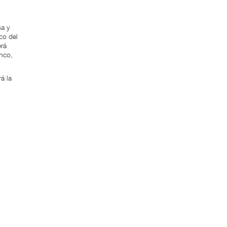
sa y
co del
erá
anco,
á la