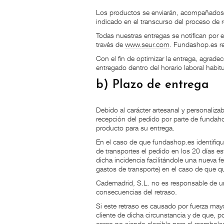
Los productos se enviarán, acompañados del
indicado en el transcurso del proceso de r
Todas nuestras entregas se notifican por e
través de
www.seur.com
. Fundashop.es re
Con el fin de optimizar la entrega, agrade
entregado dentro del horario laboral habitu
b) Plazo de entrega
Debido al carácter artesanal y personaliza
recepción del pedido por parte de fundah
producto para su entrega.
En el caso de que fundashop.es identifiq
de transportes el pedido en los 20 días e
dicha incidencia facilitándole una nueva f
gastos de transporte) en el caso de que qu
Cademadrid, S.L. no es responsable de un r
consecuencias del retraso.
Si este retraso es causado por fuerza mayo
cliente de dicha circunstancia y de que, p
cargo no siendo elegible para el reembols