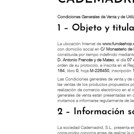
Condiciones Generales de Venta y de Util
1 – Objeto y titul
La ubicación Internet de
www.fundashop.
con domicilio social en
C/ Monasterio de 
constituida por tiempo indefinido mediante
D. Antonio Francés y de Mateo
, el día
07 
orden de su protocolo, e inscrita en el Re
184
, libro
0
, hoja
M-226450
, inscripción
Las Condiciones generales de venta y de ut
las ventas de los productos propuestos po
realización de comercio electrónico en e
generales de venta están presentadas en c
invitamos a informarse regularmente de la
2 – Información s
La sociedad Cademadrid, S.L. presenta en
consumidor conozca antes de realizar la co