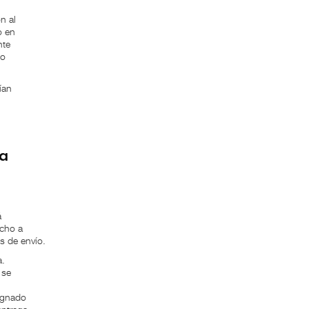
n al
o en
nte
ío
ían
ga
á
echo a
s de envío.
a.
 se
,
signado