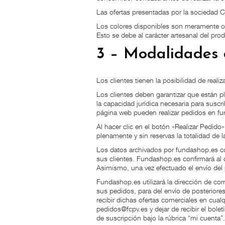
Las ofertas presentadas por la sociedad C
Los colores disponibles son meramente ori
Esto se debe al carácter artesanal del pro
3 – Modalidades 
Los clientes tienen la posibilidad de real
Los clientes deben garantizar que están pl
la capacidad jurídica necesaria para suscri
página web pueden realizar pedidos en f
Al hacer clic en el botón «Realizar Pedido»
plenamente y sin reservas la totalidad de
Los datos archivados por fundashop.es co
sus clientes. Fundashop.es confirmará al 
Asimismo, una vez efectuado el envío del 
Fundashop.es utilizará la dirección de corr
sus pedidos, para del envío de posteriores 
recibir dichas ofertas comerciales en cua
pedidos@fcpv.es
y dejar de recibir el bole
de suscripción bajo la rúbrica “mi cuenta”.