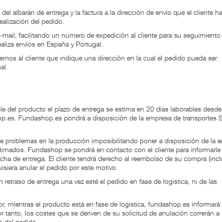
 albarán de entrega y la factura a la dirección de envío que el cliente h
ealización del pedido.
-mail, facilitando un número de expedición al cliente para su seguimiento
aliza envíos en España y Portugal.
cemos al cliente que indique una dirección en la cual el pedido pueda ser
al.
ble del producto el plazo de entrega se estima en 20 días laborables desde
op.es. Fundashop.es pondrá a disposición de la empresa de transportes 
ue problemas en la producción imposibilitando poner a disposición de la 
stimados. Fundashop se pondrá en contacto con el cliente para informarle
echa de entrega. El cliente tendrá derecho al reembolso de su compra (incl
isiera anular el pedido por este motivo.
etraso de entrega una vez esté el pedido en fase de logística, ni de las
r, mientras el producto está en fase de logística, fundashop.es informará 
or tanto, los costes que se deriven de su solicitud de anulación correrán a
o del pedido.