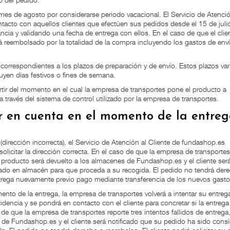
mes de agosto por considerarse periodo vacacional. El Servicio de Atenció
tacto con aquellos clientes que efectúen sus pedidos desde el 15 de juli
cia y validando una fecha de entrega con ellos. En el caso de que el clie
erá reembolsado por la totalidad de la compra incluyendo los gastos de env
orrespondientes a los plazos de preparación y de envío. Estos plazos var
uyen días festivos o fines de semana.
tir del momento en el cual la empresa de transportes pone el producto a
 a través del sistema de control utilizado por la empresa de transportes.
er en cuenta en el momento de la entre
a (dirección incorrecta), el Servicio de Atención al Cliente de fundashop.es
solicitar la dirección correcta. En el caso de que la empresa de transportes
 el producto será devuelto a los almacenes de Fundashop.es y el cliente ser
ado en almacén para que proceda a su recogida. El pedido no tendrá der
entrega nuevamente previo pago mediante transferencia de los nuevos gasto
nto de la entrega, la empresa de transportes volverá a intentar su entreg
dencia y se pondrá en contacto con el cliente para concretar si la entrega
o de que la empresa de transportes reporte tres intentos fallidos de entrega
 de Fundashop.es y el cliente será notificado que su pedido ha sido con