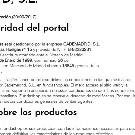
ización (20/09/2010)
aridad del portal
es
está gestionado por la empresa
CADEMADRID, S.L.
las Huelgas nº 15
y provista de
N.I.F. B-82223231
,
 escritura otorgada ante el Notario de Madrid
de Enero de 1999
, con número
26
de
gistro Mercantil de Madrid al tomo
13845
general, folio
1
.
ilización tienen por objeto definir las condiciones en las que se realizan
r Cademadrid, S.L. en fundashop.es. El mero acceso al sitio web y la
l mismo supone la aceptación de estas condiciones de uso. Las condicion
astellano. Fundashop.es se reserva el derecho de modificarlas. Por eso, l
s nuevas condiciones generales de ventas vigentes.
obre los productos
 fundashop.es sus productos, con las informaciones necesarias para que
mpra definitiva, las características de los productos ofrecidos.