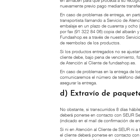
en almacén para que proceda a su recogida
nuevamente previo pago mediante transfer
En caso de problemas de entrega, en partic
transportista llamando a Servicio de Aten
embalaje en un plazo de cuarenta y ocho (4
por fax (91 322 84 06) copia del albarán y
Fundashop.es a través de nuestro Servici
de reembolso de los productos.
Si los productos entregados no se ajustan 
cliente debe, bajo pena de vencimiento, fo
de Atención al Cliente de fundashop.es.
En caso de problemas en la entrega de los 
comunicaremos el número de teléfono del c
asegurar la entrega.
d) Extravío de paquet
No obstante, si transcurridos 8 días hábile
deberá ponerse en contacto con SEUR Serv
(indicado en el mail de confirmación de en
Si ni en Atención al Cliente de SEUR ni a
el cliente deberá ponerse en contacto con