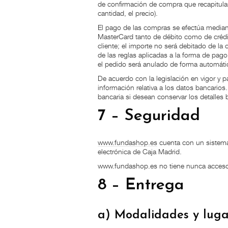
de confirmación de compra que recapitular
cantidad, el precio).
El pago de las compras se efectúa mediant
MasterCard tanto de débito como de crédit
cliente; el importe no será debitado de la
de las reglas aplicadas a la forma de pago
el pedido será anulado de forma automátic
De acuerdo con la legislación en vigor y 
información relativa a los datos bancarios
bancaria si desean conservar los detalles b
7 – Seguridad
www.fundashop.es
cuenta con un sistema
electrónica de Caja Madrid.
www.fundashop.es no tiene nunca acceso a
8 – Entrega
a) Modalidades y luga