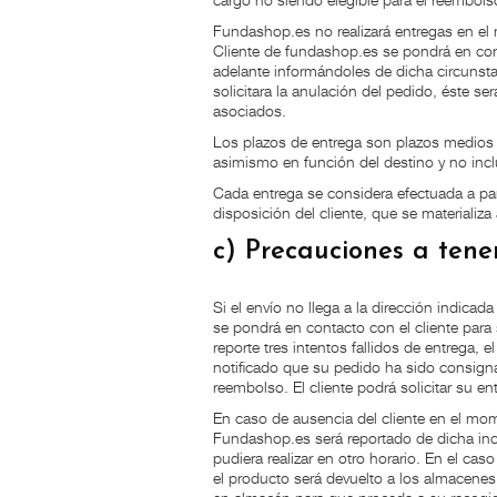
Fundashop.es no realizará entregas en el 
Cliente de fundashop.es se pondrá en con
adelante informándoles de dicha circunstan
solicitara la anulación del pedido, éste s
asociados.
Los plazos de entrega son plazos medios c
asimismo en función del destino y no incl
Cada entrega se considera efectuada a par
disposición del cliente, que se materializa
c) Precauciones a ten
Si el envío no llega a la dirección indicad
se pondrá en contacto con el cliente para 
reporte tres intentos fallidos de entrega,
notificado que su pedido ha sido consign
reembolso. El cliente podrá solicitar su 
En caso de ausencia del cliente en el mome
Fundashop.es será reportado de dicha inci
pudiera realizar en otro horario. En el cas
el producto será devuelto a los almacenes