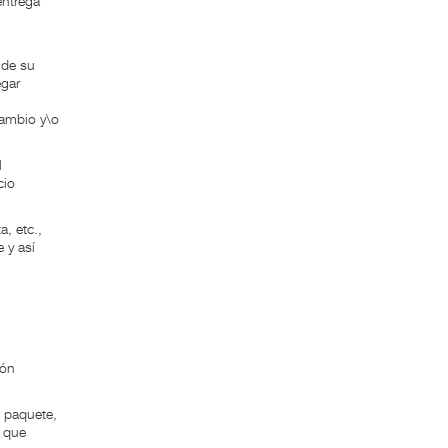
entrega
 de su
egar
cambio y\o
l
cio
, etc.,
 y así
ión
l paquete,
o que