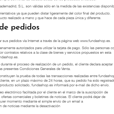
ademadrid, S.L. son válidas sólo en la medida de las existencias disponib
entativos ya que pueden distar ligeramente del color final del producto.
ducto realizado a mano y que hace de cada pieza única y diferente.
de pedidos
izar sus pedidos vía Internet a través de la página web www.fundashop.es.
enamente autorizados para utilizar la tarjeta de pago. Sólo las personas c
bir contratos relativos a la clase de bienes y servicios propuestos en esta
undashop.es.
 durante el proceso de realización de un pedido, el cliente declara aceptar
 las presentes Condiciones Generales de Venta.
nstituyen la prueba de todas las transacciones realizadas entre fundasho
cliente, en un plazo máximo de 24 horas, que su pedido ha sido registrad
producto solicitado, fundashop.es informará por e-mail de dicho envío.
eo electrónico facilitada por el cliente en el marco de la suscripción de
ofertas comerciales y boletines de noticias. El cliente podrá dejar de
lquier momento mediante el simple envío de un email a
tín de noticias mediante la desactivación