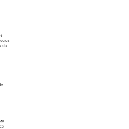
os
recios
o del
de
nta
ico