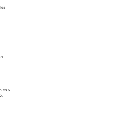
les.
on
p.es y
o.