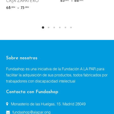
–
,00
,00
CAJA ZAPATERO
83
88
€
€
–
,00
,00
68
73
€
€
Sobre nosotros
Fundashop es una iniciativa de la Fundación A LA PAR para
facilitar la adquisición de sus productos, todos fabricados por
trabajadores con discapacidad intelectual
Contacta con Fundashop
Monasterio de las Huelgas, 15. Madrid 28049
fundashop@alapar.ong