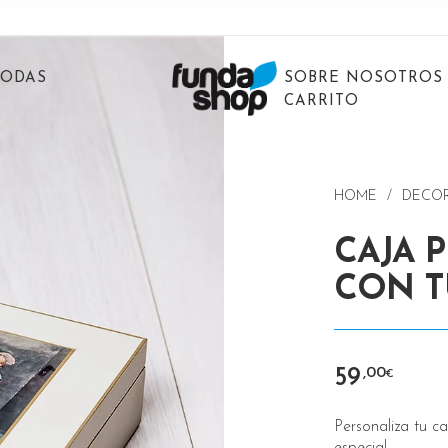
BODAS
SOBRE NOSOTROS
CARRITO
HOME
/
DECO
CAJA 
CON T
59
,00
€
Personaliza tu c
especial.