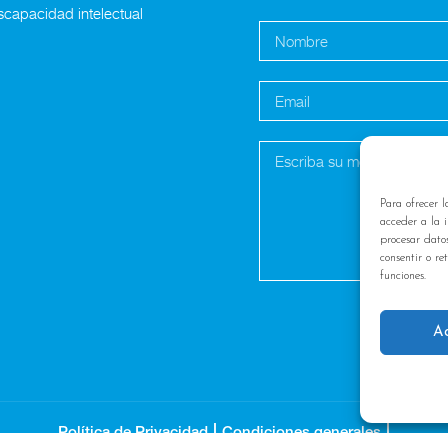
scapacidad intelectual
Para ofrecer l
acceder a la i
procesar dato
consentir o re
funciones.
A
|
|
Política de Privacidad
Condiciones generales