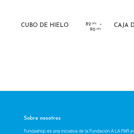
SELECT OPTIONS
S
–
,00
82
CUBO DE HIELO
CAJA 
€
,00
90
€
,00
5
€
Sobre nosotros
Fundashop es una iniciativa de la Fundación A LA PAR par