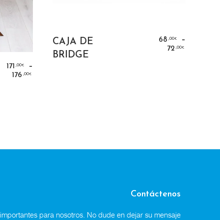
SELECT OPTIONS
–
,00
68
CAJA DE
€
,00
72
€
BRIDGE
NS
–
,00
171
€
,00
176
€
Contáctenos
n importantes para nosotros. No dude en dejar su mensaje