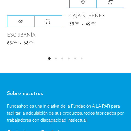
CAJA KLEENEX
–
,00
,00
39
42
€
€
ESCRIBANÍA
–
,00
,00
63
68
€
€
Sobre nosotros
Fundashop es una iniciativa de la Fundación A LA PAR para
facilitar la adquisición de sus productos, todos fabricados por
trabajadores con discapacidad intelectual