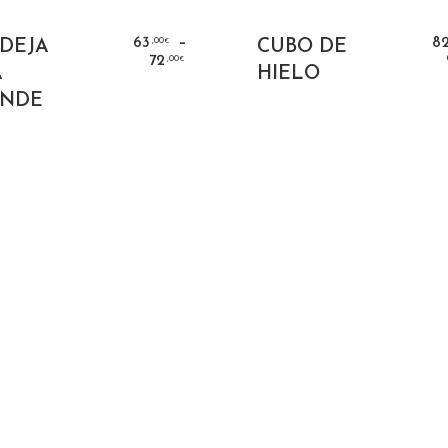
SELECT OPTIONS
SELECT OPTION
–
,00
63
8
DEJA
CUBO DE
€
,00
72
€
A
HIELO
ANDE