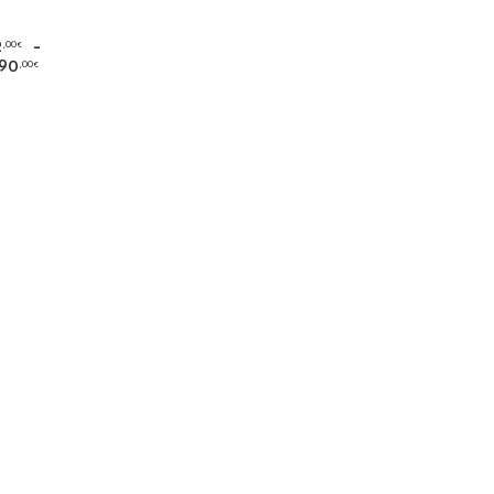
S
–
,00
2
€
,00
90
€