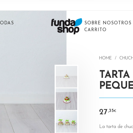
BODAS
SOBRE NOSOTROS
CARRITO
HOME
/
CHUC
TARTA
PEQU
27
,35
€
La tarta de chuc