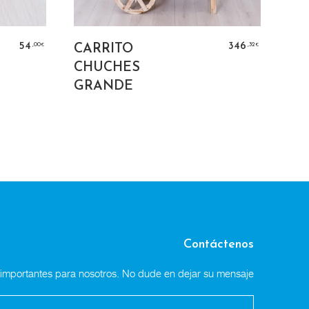
NS
AÑADIR AL CARRITO
,00
,32
54
346
CARRITO
€
€
CHUCHES
GRANDE
Contáctenos
n importantes para nosotros. No dude en dejar su mensaje