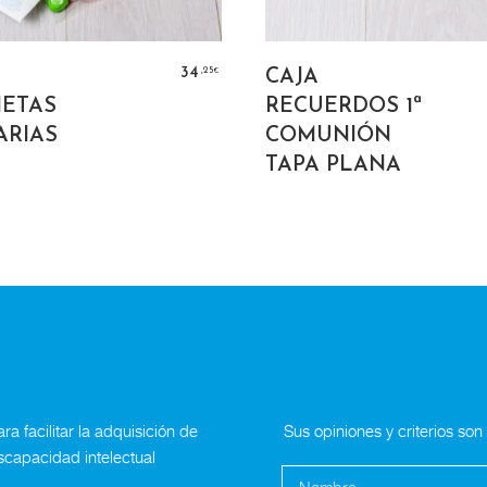
AÑADIR AL CARRITO
SELECT OPTIO
,25
34
CAJA
€
ETAS
RECUERDOS 1ª
ARIAS
COMUNIÓN
TAPA PLANA
a facilitar la adquisición de
Sus opiniones y criterios so
scapacidad intelectual