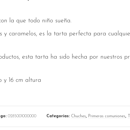
con la que todo niño sueña.
 y caramelos, es la tarta perfecta para cualqui
ductos, esta tarta ha sido hecha por nuestros pr
 y 16 cm altura
igo:
0285001000000
Categorías:
Chuches
,
Primeras comuniones
,
T