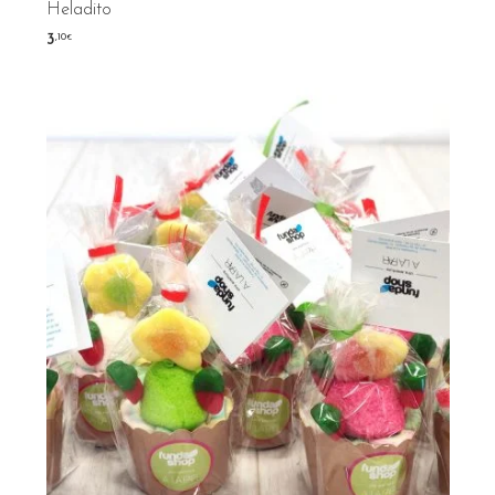
Heladito
,10
3
€