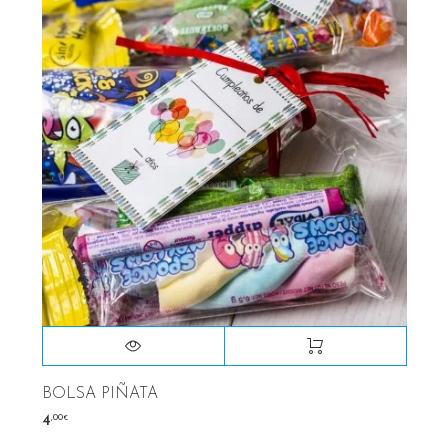
BOLSA PIÑATA
,00
4
€