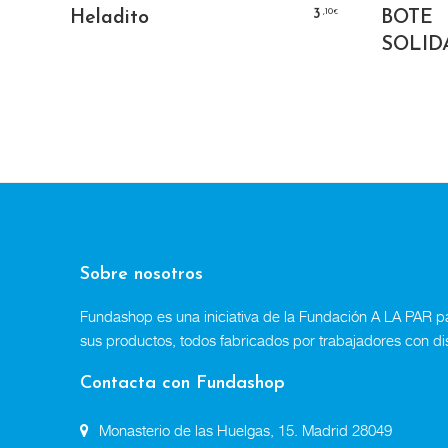
AÑADIR AL CARRITO
,84
,10
7
3
Heladito
BOTE
€
€
SOLID
Sobre nosotros
Fundashop es una iniciativa de la Fundación A LA PAR par
sus productos, todos fabricados por trabajadores con di
Contacta con Fundashop
Monasterio de las Huelgas, 15. Madrid 28049