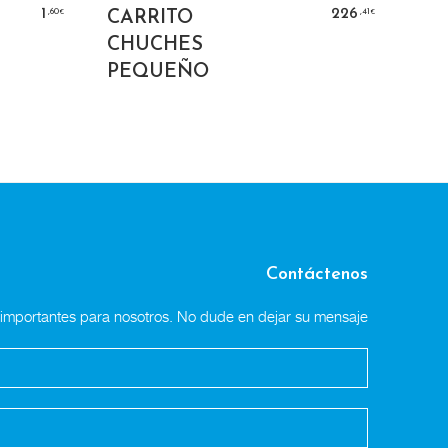
IONES
AÑADIR AL CARRITO
,60
,41
1
226
CARRITO
€
€
CHUCHES
PEQUEÑO
Contáctenos
n importantes para nosotros. No dude en dejar su mensaje