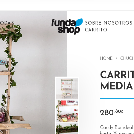
BODAS
SOBRE NOSOTROS
CARRITO
HOME
/
CHUC
CARRI
MEDI
280
,80
€
Candy Bar ideal
hasta 25 persona