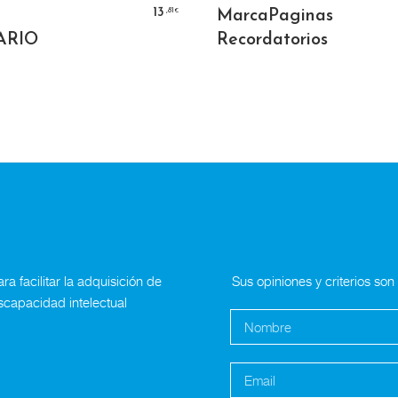
AÑADIR AL CARRITO
SELECCIONAR OPC
,81
13
MarcaPaginas
€
ARIO
Recordatorios
a facilitar la adquisición de
Sus opiniones y criterios so
scapacidad intelectual