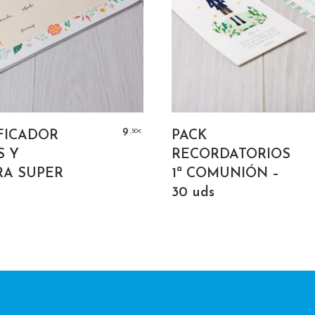
AÑADIR AL CARRITO
SELECT OPTIO
,50
9
FICADOR
PACK
€
S Y
RECORDATORIOS
A SUPER
1ª COMUNIÓN –
30 uds