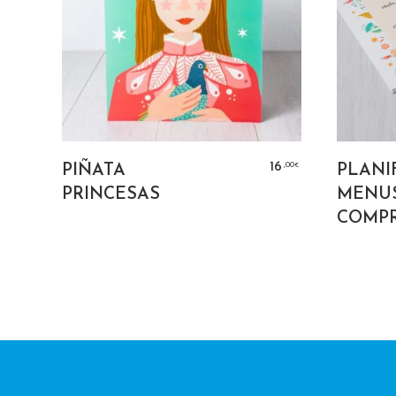
AÑADIR AL CARRITO
,50
,00
9
16
PIÑATA
PLANI
€
€
PRINCESAS
MENU
COMPR