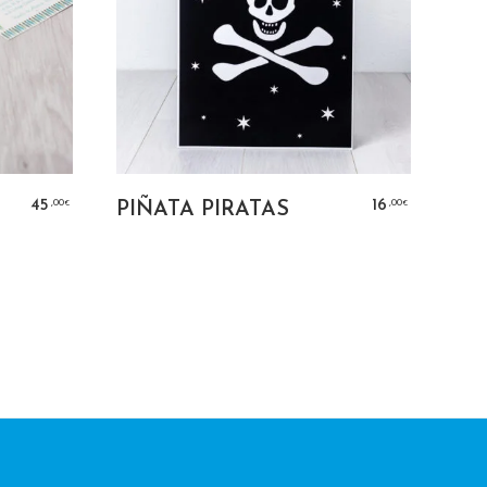
NS
AÑADIR AL CARRITO
,00
,00
45
16
PIÑATA PIRATAS
€
€