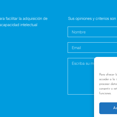
a facilitar la adquisición de
Sus opiniones y criterios so
scapacidad intelectual
Para ofrecer l
acceder a la i
procesar dato
consentir o re
funciones.
A