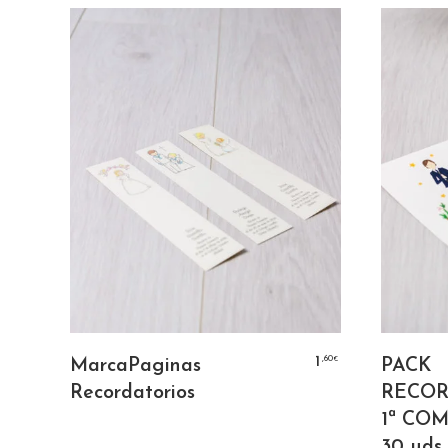
SELECCIONAR OPCIONES
,50
,60
9
1
MarcaPaginas
PACK
€
€
Recordatorios
RECOR
1ª CO
30 uds