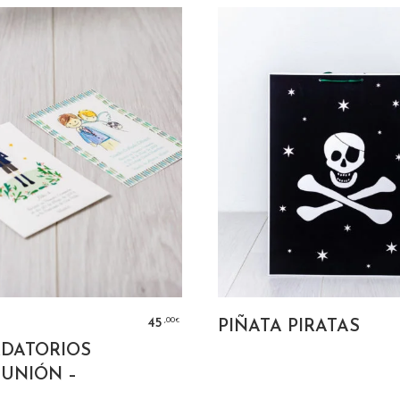
SELECT OPTIONS
AÑADIR AL CARR
,00
45
PIÑATA PIRATAS
€
DATORIOS
MUNIÓN –