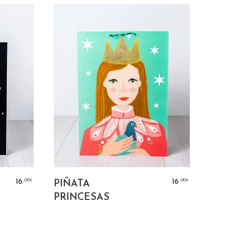
ITO
AÑADIR AL CARRITO
,00
,00
16
16
PIÑATA
€
€
PRINCESAS