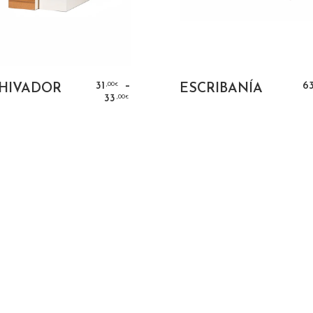
SELECT OPTIONS
SELECT OPTION
–
,00
31
6
HIVADOR
ESCRIBANÍA
€
,00
33
€