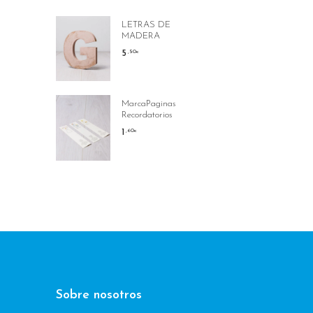
LETRAS DE
MADERA
5
,50
€
MarcaPaginas
Recordatorios
1
,60
€
Sobre nosotros