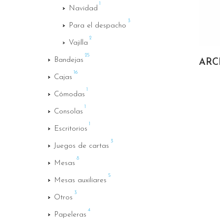
1
Navidad
3
Para el despacho
2
Vajilla
25
Bandejas
ARC
16
Cajas
1
Cómodas
1
Consolas
1
Escritorios
3
Juegos de cartas
8
Mesas
5
Mesas auxiliares
3
Otros
4
Papeleras