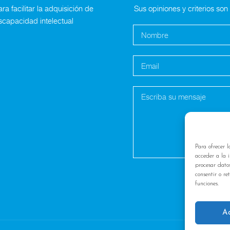
a facilitar la adquisición de
Sus opiniones y criterios so
scapacidad intelectual
Para ofrecer l
acceder a la i
procesar dato
consentir o re
funciones.
A