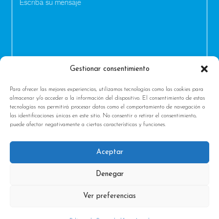
Gestionar consentimiento
Para ofrecer las mejores experiencias, utilizamos tecnologías como las cookies para
almacenar y/o acceder a la información del dispositivo. El consentimiento de estas
tecnologías nos permitirá procesar datos como el comportamiento de navegación o
las identificaciones únicas en este sitio. No consentir o retirar el consentimiento,
puede afectar negativamente a ciertas características y funciones.
Aceptar
|
|
Política de Privacidad
Condiciones generales
Aviso
Denegar
Legal & Cookies
Ver preferencias