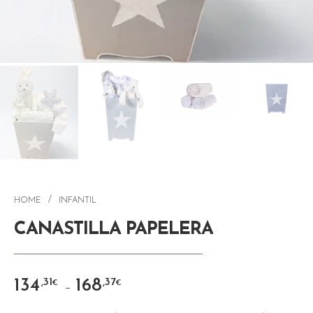
/
HOME
INFANTIL
CANASTILLA PAPELERA
134
168
,31
,37
€
€
–