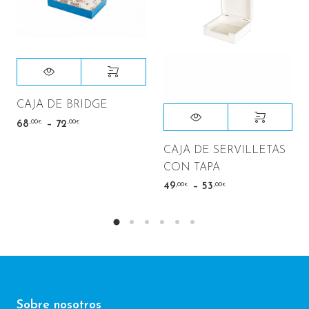
CAJA DE BRIDGE
–
,00
,00
68
72
€
€
CAJA DE SERVILLETAS
CON TAPA
–
,00
,00
49
53
€
€
Sobre nosotros