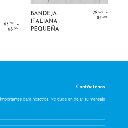
SELECT OPTIONS
–
,00
79
BANDEJA
€
,00
84
€
ITALIANA
NS
–
,00
63
€
PEQUEÑA
,00
68
€
Contáctenos
n importantes para nosotros. No dude en dejar su mensaje