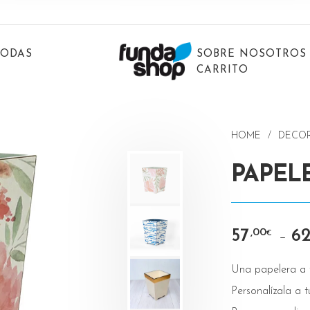
BODAS
SOBRE NOSOTROS
CARRITO
HOME
/
DECO
PAPEL
57
6
,00
–
€
Una papelera a 
Personalízala a 