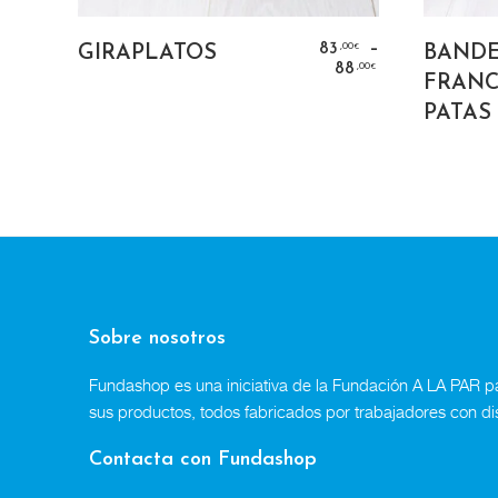
SELECT OPTIONS
–
,00
,00
5
83
GIRAPLATOS
BANDE
€
€
,00
88
€
FRANC
PATAS
Sobre nosotros
Fundashop es una iniciativa de la Fundación A LA PAR par
sus productos, todos fabricados por trabajadores con di
Contacta con Fundashop