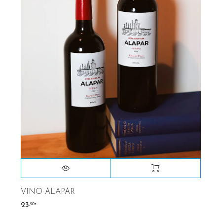
VINO ALAPAR
,90
23
€