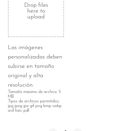
Drop files
here to
upload
Las imágenes
personalizadas deben
subirse en tamaño
original y alta
resolución.
Tamaño máximo de archivo: 5
MB
Tipos de archivos permitidos:
jpg jpeg jpe gif png bmp webp
avif heic pdf
Cantidad