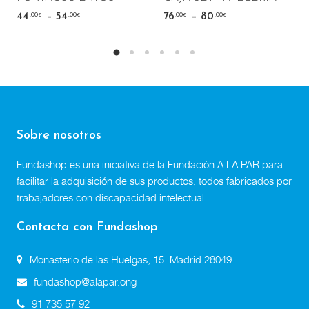
–
–
,00
,00
,00
,00
44
54
76
80
€
€
€
€
Sobre nosotros
Fundashop es una iniciativa de la Fundación A LA PAR para
facilitar la adquisición de sus productos, todos fabricados por
trabajadores con discapacidad intelectual
Contacta con Fundashop
Monasterio de las Huelgas, 15. Madrid 28049
fundashop@alapar.ong
91 735 57 92