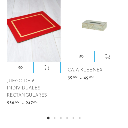
CAJA KLEENEX
–
,00
,00
39
42
€
€
JUEGO DE 6
INDIVIDUALES
RECTANGULARES
–
,00
,00
236
247
€
€