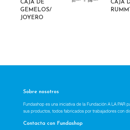
–
–
51
56
CAJA DE
CAJA D
€
€
€
,00
5
€
GEMELOS/
RUMM
JOYERO
Sobre nosotros
Fundashop es una iniciativa de la Fundación A LA PAR par
sus productos, todos fabricados por trabajadores con di
Contacta con Fundashop