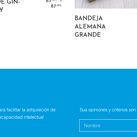
–
83
E GIN-
€
,00
87
€
Y
SELECT OPTIO
BANDEJA
ALEMANA
GRANDE
a facilitar la adquisición de
Sus opiniones y criterios so
scapacidad intelectual