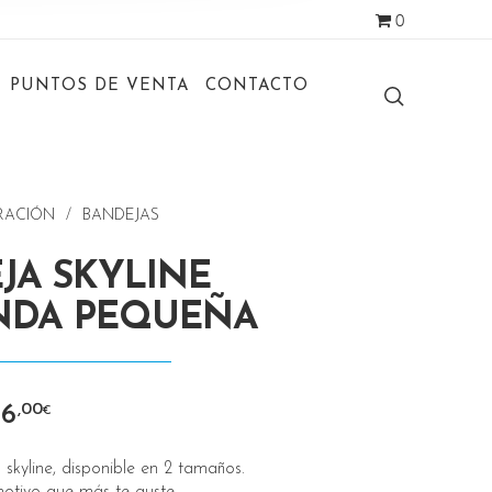
0
PUNTOS DE VENTA
CONTACTO
RACIÓN
/
BANDEJAS
JA SKYLINE
NDA PEQUEÑA
06
,00
€
skyline, disponible en 2 tamaños.
 motivo que más te guste.