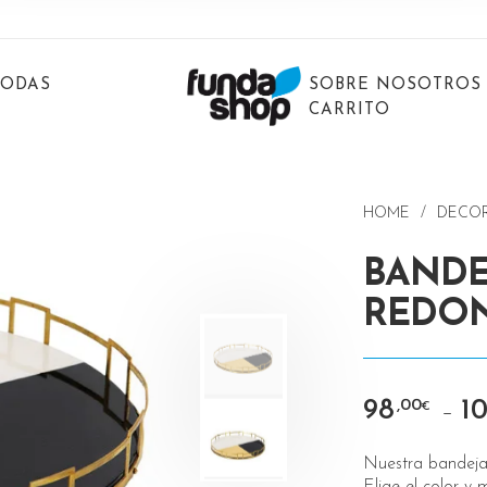
BODAS
SOBRE NOSOTROS
CARRITO
HOME
/
DECO
BANDE
REDO
98
1
,00
–
€
Nuestra bandeja 
Elige el color y