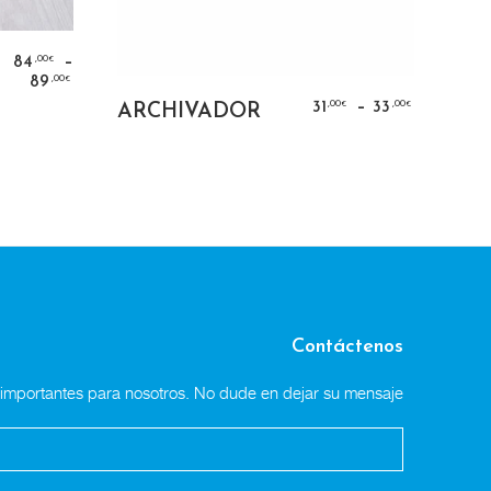
NS
–
,00
84
€
,00
89
€
SELECT OPTIONS
–
,00
,00
31
33
ARCHIVADOR
€
€
Contáctenos
n importantes para nosotros. No dude en dejar su mensaje