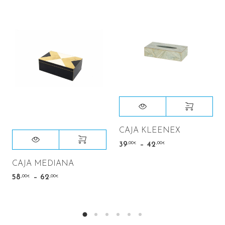
CAJA KLEENEX
–
,00
,00
39
42
€
€
CAJA MEDIANA
–
,00
,00
58
62
€
€