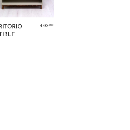
SELECCIONAR
,00
440
RITORIO
€
OPCIONES
TIBLE